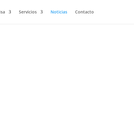
isa
Servicios
Noticias
Contacto
omunes entre los humanos. El miedo,
edida en que afecta a la vida