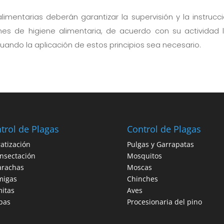
imentarias deberán garantizar la supervisión y la instruc
ones de higiene alimentaria, de acuerdo con su actividad
cuando la aplicación de estos principios sea necesario.
trol de Plagas
Control de Plagas
atización
Pulgas y Garrapatas
nsectación
Mosquitos
arachas
Moscas
migas
Chinches
itas
Aves
pas
Procesionaria del pino