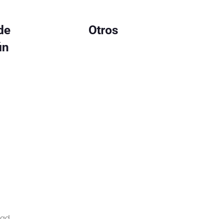
de
Otros
ún
dad.