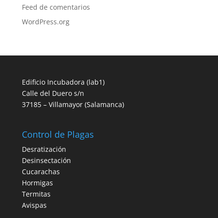
Feed de comentarios
WordPress.org
Edificio Incubadora (lab1)
Calle del Duero s/n
37185 – Villamayor (Salamanca)
Control de Plagas
Desratización
Desinsectación
Cucarachas
Hormigas
Termitas
Avispas